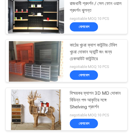
রাজধানী প্রদর্শন / সেল ফোন ওয়াল
প্রদর্শন ঝুলন্ত
negotiable MOQ:10 PCS
যোগাযোগ
কাঠের খুচরা ক্যাশ কাউন্টার টেবিল
খুচরা দোকান অ্যান্টি জং জন্য
চেকআউট কাউন্টারে
negotiable MOQ:10 PCS
যোগাযোগ
বিস্ময়কর ফ্যাশন 3D MD দোকান
বিভিন্ন পশু আকৃতির সঙ্গে
Shelving প্রদর্শন
negotiable MOQ:10 PCS
যোগাযোগ