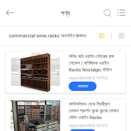
Guangzhou
Ansheng
Display
পণ্য
Shelves
Co.,Ltd.
All
Rights
Reserved.
বাড়ি
commercial wine racks অনলাইন উত্পাদন
পণ্য
সলিড কাঠ ওয়াইন স্টোরেজ রাক
শোকেস / বাণিজ্যিক ওয়াইন
ভিডিও
Racks Nostalgic স্টাইল
negotiable MOQ:10 PCS
আমাদের
যোগাযোগ
সম্পর্কে
কাস্টমাইজড মেঝে স্থিরীকৃত
দোকান প্রদর্শন খুচরা খুচরো দোকান
কারখানা
মেটাল ওয়াইন Racks
ভ্রমণ
negotiable MOQ:10 PCS