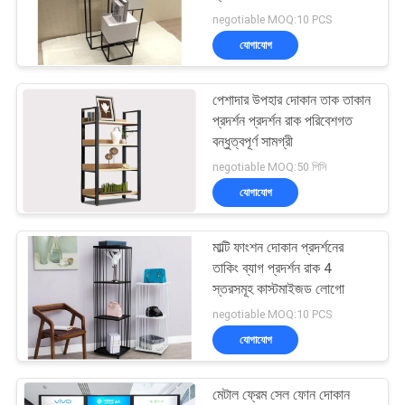
negotiable MOQ:10 PCS
PRIVACY
যোগাযোগ
POLICY
পেশাদার উপহার দোকান তাক তাকান
প্রদর্শন প্রদর্শন রাক পরিবেশগত
বন্ধুত্বপূর্ণ সামগ্রী
negotiable MOQ:50 পিসি
যোগাযোগ
মাল্টি ফাংশন দোকান প্রদর্শনের
তাকিং ব্যাগ প্রদর্শন রাক 4
স্তরসমূহ কাস্টমাইজড লোগো
negotiable MOQ:10 PCS
যোগাযোগ
মেটাল ফ্রেম সেল ফোন দোকান