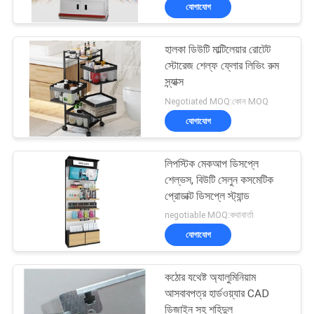
যোগাযোগ
মান
হালকা ডিউটি ​​মাল্টিলেয়ার রোটেট
নিয়ন্ত্রণ
32
স্টোরেজ শেল্ফ ফ্লোর লিভিং রুম
স্ন্যাক্স
গুদাম সংগ্রহস্থল ছাদ
যোগাযোগ
Negotiated MOQ:কোন MOQ
যোগাযোগ
করুন
লিপস্টিক মেকআপ ডিসপ্লে
উদ্ধৃতির
শেল্ভস, বিউটি সেলুন কসমেটিক
জন্য
প্রোডাক্ট ডিসপ্লে স্ট্যান্ড
51
negotiable MOQ:কথাবার্তা
আবেদন
যোগাযোগ
গহনার দোকান শোকেস
সাইট
কঠোর যথেষ্ট অ্যালুমিনিয়াম
ম্যাপ
আসবাবপত্র হার্ডওয়্যার CAD
ডিজাইন সহ শহিদুল