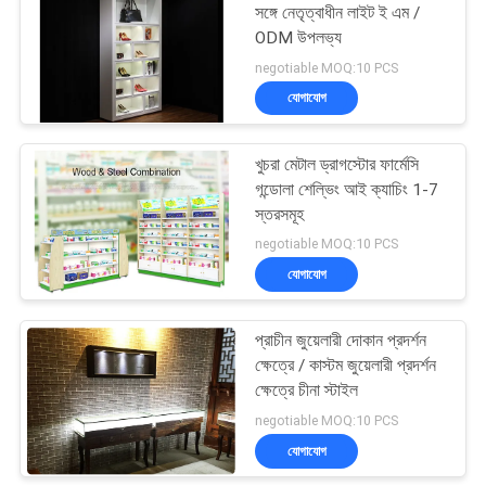
সঙ্গে নেতৃত্বাধীন লাইট ই এম /
ODM উপলভ্য
14
negotiable MOQ:10 PCS
যোগাযোগ
ফার্মেসী প্রদর্শন তাক
খুচরা মেটাল ড্রাগস্টোর ফার্মেসি
গন্ডোলা শেল্ভিং আই ক্যাচিং 1-7
স্তরসমূহ
negotiable MOQ:10 PCS
যোগাযোগ
39
প্রাচীন জুয়েলারী দোকান প্রদর্শন
প্রসাধনী প্রদর্শন তাক
ক্ষেত্রে / কাস্টম জুয়েলারী প্রদর্শন
ক্ষেত্রে চীনা স্টাইল
negotiable MOQ:10 PCS
যোগাযোগ