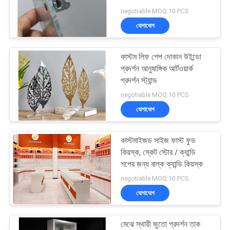
negotiable MOQ:10 PCS
PRIVACY
যোগাযোগ
POLICY
10
কাস্টম লিফ শেপ দোকান উইন্ডো
ক্রীড়া প্রদর্শন রাক
প্রদর্শন আনুষাঙ্গিক আর্টওয়ার্ক
প্রদর্শন স্ট্যান্ড
negotiable MOQ:10 PCS
যোগাযোগ
কাস্টমাইজড সাইজ ফাস্ট ফুড
22
কিয়স্ক, স্কেট স্টোর / ক্যান্ডি
শপের জন্য বাল্ক ক্যান্ডি কিয়স্ক
পোশাক প্রদর্শন রাক
negotiable MOQ:10 PCS
যোগাযোগ
মেঝে স্থায়ী জুতো প্রদর্শন তাক