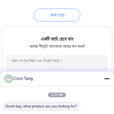
14
আরো দেখুন
জুতো প্রদর্শন তাক
একটি বার্তা রেখে যান
আমরা শীঘ্রই আপনাকে আবার কল করব!
17
ফুড স্টোরে
Coco Tang
2:35 PM
Good day, what product are you looking for?