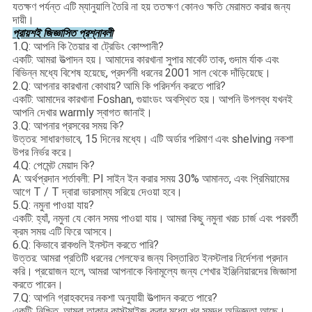
যতক্ষণ পর্যন্ত এটি ম্যানুয়ালি তৈরি না হয় ততক্ষণ কোনও ক্ষতি মেরামত করার জন্য
দায়ী।
প্রায়শই জিজ্ঞাসিত প্রশ্নাবলী
1.Q: আপনি কি তৈয়ার বা ট্রেডিং কোম্পানী?
একটি: আমরা উত্পাদন হয়।
আমাদের কারখানা সুপার মার্কেট তাক, গুদাম র্যাক এবং
বিভিন্ন মধ্যে বিশেষ হয়েছে, প্রদর্শনী ধরনের 2001 সাল থেকে দাঁড়িয়েছে।
2.Q: আপনার কারখানা কোথায়?
আমি কি পরিদর্শন করতে পারি?
একটি: আমাদের কারখানা Foshan, গুয়াংডং অবস্থিত হয়।
আপনি উপলব্ধ যখনই
আপনি দেখার warmly স্বাগত জানাই।
3.Q: আপনার প্রসবের সময় কি?
উত্তর: সাধারণভাবে, 15 দিনের মধ্যে।
এটি অর্ডার পরিমাণ এবং shelving নকশা
উপর নির্ভর করে।
4.Q: পেমেন্ট মেয়াদ কি?
A: অর্থপ্রদান শর্তাবলী: PI সাইন ইন করার সময় 30% আমানত, এবং প্রিমিয়ামের
আগে T / T দ্বারা ভারসাম্য সরিয়ে দেওয়া হবে।
5.Q: নমুনা পাওয়া যায়?
একটি: হ্যাঁ, নমুনা যে কোন সময় পাওয়া যায়।
আমরা কিছু নমুনা খরচ চার্জ এবং পরবর্তী
ক্রম সময় এটি ফিরে আসবে।
6.Q: কিভাবে রাকগুলি ইনস্টল করতে পারি?
উত্তর: আমরা প্রতিটি ধরনের শেলফের জন্য বিস্তারিত ইনস্টলার নির্দেশনা প্রদান
করি।
প্রয়োজন হলে, আমরা আপনাকে বিনামূল্যে জন্য শেখার ইঞ্জিনিয়ারদের জিজ্ঞাসা
করতে পারেন।
7.Q: আপনি গ্রাহকদের নকশা অনুযায়ী উত্পাদন করতে পারে?
একটি: নিশ্চিত, আমরা তাকান কাস্টমাইজ করার মধ্যে খুব সমৃদ্ধ অভিজ্ঞতা আছে।