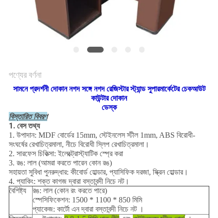
PRIVACY
POLICY
পণ্যের বর্ণনা
সামনে প্রদর্শনী দোকান নগদ সঙ্গে নগদ রেজিস্টার স্ট্যান্ড সুপারমার্কেটের চেকআউট
কাউন্টার দোকান
ডেস্ক
বিস্তারিত বিবরণ
1. বেস তথ্য
1. উপাদান: MDF বোর্ডের 15mm, স্টেইনলেস স্টীল 1mm, ABS বিরোধী-
সংঘর্ষের রেখাচিত্রমালা, নীচে বিরোধী স্লিপ রেখাচিত্রমালা।
2. সারফেস চিকিত্সা: ইলেক্ট্রোস্ট্যাটিক স্প্রে করা
3. রঙ: লাল (আমরা করতে পারেন কোন রঙ)
সহায়তা সুবিধা পুনরুদ্ধার: কীবোর্ড হোল্ডার, প্যাসিফিক দরজা, স্ক্রিন হোল্ডার।
4. প্যাকিং: শক্ত কাগজ দ্বারা বস্তাবন্দী নিচে নট।
বৈশিষ্ট্য
রঙ: লাল (কোন রং করতে পারে)
স্পেসিফিকেশন: 1500 * 1100 * 850 মিমি
প্যাকেজ:
কার্টো
এন
দ্বারা বস্তাবন্দী নিচে নট
।