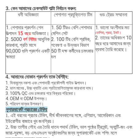
3. কেন আমাদের চেকআউট পাল্টা নির্বাচন করুন:
ধনী অভিজ্ঞতা
প্রযুক্তিগত টিম
গুড ট্রেড সম্মাননা
পেশাগত
1. পেশাদার প্রদর্শন শেল
1. 50 টিরও বেশি পেশাদার
1. ভালো অংশীদার মত
উত্পাদন
15 বছর
অভিজ্ঞতা।
মেশিন সেট
তোশিবা, প্রডা, ইকট।
2. তাদের অধিকাংশ 10
2. 5000
বর্গ মিটার
আধুনিক
2. 100 টির বেশি শ্রমিক,
বছর ধরে আমাদের জন্য
কারখানা, প্রতি মাসে
গবেষণা ও উন্নয়ন বিভাগ
ব্যবসা তৈরি করেছে।
90,000 গুলি প্রদর্শন একটি
50 টি দক্ষ কর্মীদের চমৎকার
ক্ষমতা
দল
4. আমাদের দোকান প্রদর্শন তাক বৈশিষ্ট্য:
1. বিনামূল্যে নকশা এবং পেশাদারী প্রকৌশলী গাইড উত্পাদন।
2. ভাল মানের
,
উচ্চ খ্যাতি এবং প্রতিযোগিতামূলক কারখানা দাম।
3. 100% QC এবং চমৎকার পরে বিক্রয় পরিষেবা।
4. OEM বা ODM উপলব্ধ।
5. পরিবেশ বান্ধব উপকরণ।
সুপারমার্কেট প্রচারের টেবিল:
1. এই ধরনের প্রচার টেবিল, দীর্ঘ জীবনকালের সঙ্গে, এশিয়ান, আমেরিকান এবং
ইউরোপীয় বাজারে খুব জনপ্রিয়।
2. উচ্চ তাপীয় লৌহ এর তৈরি ধাতব পদার্থ টেবিল, ভাল পৃষ্ঠের ট্রিমেন্ট, অ্যান্টি-জং এবং
জারা-সুরক্ষা, বড় এসএসএল অনুষ্ঠানগুলির জন্য সুপারমার্কেট এবং শপিং মলে