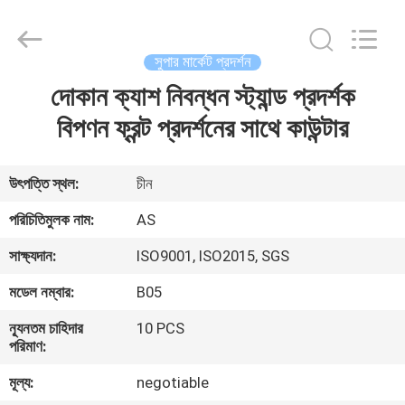
Guangzhou
Ansheng
Display
Shelves
Co.,Ltd.
সুপার মার্কেট প্রদর্শন
All
Rights
Reserved.
দোকান ক্যাশ নিবন্ধন স্ট্যান্ড প্রদর্শক
বাড়ি
বিপণন ফ্রন্ট প্রদর্শনের সাথে কাউন্টার
পণ্য
উৎপত্তি স্থল:
চীন
ভিডিও
পরিচিতিমুলক নাম:
AS
সাক্ষ্যদান:
ISO9001, ISO2015, SGS
আমাদের
মডেল নম্বার:
B05
সম্পর্কে
ন্যূনতম চাহিদার
10 PCS
পরিমাণ:
কারখানা
মূল্য:
negotiable
ভ্রমণ