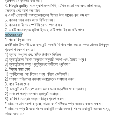
ব্যাপকভাবে ব্যবহার করা হয়।
3. Hegh quilty সঙ্গে ফ্যাশনেবল শৈলী, টেবিল জড়ো করা এবং ভাঙ্গা সহজ,
সেকেন্ডে সেট আপ করা যাবে
একটি পেশাদারী প্রস্তুতকারকের হিসাবে উচ্চ মানের এবং কম দাম।
4.
5. গ্রাহক চয়ন করার জন্য বিভিন্ন রঙ।
6. গ্রাহকরা বিশেষ স্পেসিফিকেশন পাওয়া যায়।
7. একটি প্রচারমূলক সুবিধা হিসাবে, এটি পণ্য বিক্রয় গতি পারে
আমাদের সেবা
1. প্রাক বিক্রয় সেবা
একটি ভাল উপদেষ্টা এবং ক্লায়েন্ট সহকারী হিসাবে কাজ করতে সক্ষম তাদের উপযুক্ত
প্রকল্প পরিকল্পনা পেতে।
1) ক্যাড অঙ্কন এবং সঠিক উপাদান নির্বাচন
2) ক্লায়েন্টদের বিশেষ অনুরোধ অনুযায়ী নকশা এবং তৈয়ার পণ্য।
3) ক্লায়েন্টদের জন্য প্রযুক্তিগত কর্মীদের প্রশিক্ষণ
2. বিক্রয় সময় সেবা
1) পুনর্বিবেচনা এবং বিতরণ পণ্য এগিয়ে ডেলিভারি।
2) সমাধান পরিকল্পনা খসড়ায় ক্লায়েন্টদের সহায়তা করুন।
3. পরে বিক্রয় সেবা
1) ক্লায়েন্ট এর উদ্বেগ হ্রাস করার জন্য যত্নশীল সেবা প্রদান।
2) সমাবেশ প্রশ্ন সমাধান ক্লায়েন্ট সাহায্য।
3) কারিগরি সমস্যার জন্য দায়িত্ব গ্রহণ করুন।
* আমাদের মান নকশা ছাড়াও, আমরা কাস্টমাইজড পণ্য সরবরাহ করতে সক্ষম।
* আমাদের পণ্য 5 বছর মানের ওয়ারেন্টি শেয়ার করুন।
মানের ওয়ারেন্টি সময়ের মধ্যে,
আমরা হতে হবে