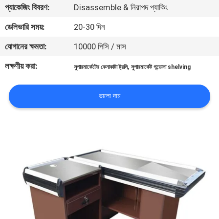
প্যাকেজিং বিবরণ:
Disassemble & নিরাপদ প্যাকিং
মান
ডেলিভারি সময়:
20-30 দিন
নিয়ন্ত্রণ
যোগানের ক্ষমতা:
10000 পিসি / মাস
লক্ষণীয় করা:
,
সুপারমার্কেটের কেনাকাটা ট্রলি
সুপারমার্কেট গন্ডোলা shelving
যোগাযোগ
করুন
ভালো দাম
উদ্ধৃতির
জন্য
আবেদন
সাইট
ম্যাপ