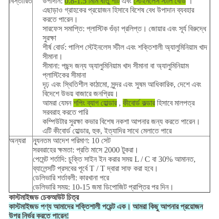
বিস্তারিত
উপাদান:
0.8-1.5 মিমি ধাতু শীট
এবং
স্টেইনলেস স্টীল বোর্ড
।
এছাড়াও গ্রাহকের প্রয়োজন হিসাবে বিশেষ বেধ উপাদান ব্যবহার
করতে পারেন।
সারফেস সমাপ্তি: প্লাস্টিক গুঁড়া প্রলিপ্ত।
জোয়ার এবং সূর্য বিরুদ্ধে
সুরক্ষা
শীর্ষ বোর্ড: পালিশ স্টেইনলেস স্টীল এবং শক্তিশালী অ্যালুমিনিয়াম খাদ
সীমানা।
সীমানা: পছন্দ জন্য অ্যালুমিনিয়াম খাদ সীমানা বা অ্যালুমিনিয়াম
প্লাস্টিকের সীমানা
দৃঢ় এবং স্থিতিশীল কাঠামো, সুন্দর এবং সুষম আধিকারিক, দেশে এবং
বিদেশে উভয় বাজারে জনপ্রিয়।
আমরা যেমন
শপিং ব্যাগ হোল্ডার
,
কীবোর্ড কল্ডার
হিসাবে মালপত্র
সরবরাহ করতে পারি
কম্পিউটার সুরক্ষা কভার বিশেষ নকশা আপনার জন্য করতে পারেন।
এটি কীবোর্ড হোল্ডার, হুক, ইত্যাদির সাথে মেলাতে পারে
অন্যরা
ন্যূনতম আদেশ পরিমাণ: 10 সেট
সরবরাহের ক্ষমতা: প্রতি মাসে 2000 টুকরা।
পেমেন্ট শর্তাদি: চুক্তি সাইন ইন করার সময় L / C বা 30% আমানত,
ব্যালেন্সটি প্রসবের পূর্বে T / T দ্বারা সাফ করা হবে।
ডেলিভারি শর্তাবলী: কারখানা পরে
ডেলিভারি সময়: 10-15 জমা ডিপোজিট প্রাপ্তির পর দিন।
কাস্টমাইজড চেকআউট চিত্র
কাস্টমাইজড পণ্য আমাদের শক্তিশালী পয়েন্ট এক।
আমরা কিছু আপনার প্রয়োজন
উপর নির্ভর করতে পারেন!