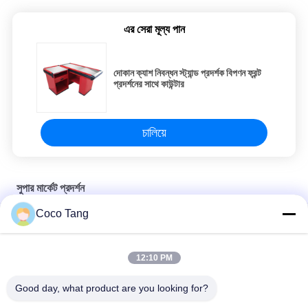
এর সেরা মূল্য পান
দোকান ক্যাশ নিবন্ধন স্ট্যান্ড প্রদর্শক বিপণন ফ্রন্ট
প্রদর্শনের সাথে কাউন্টার
চালিয়ে
সুপার মার্কেট প্রদর্শন
Coco Tang
একক পার্শ্বযুক্ত MDF মুদি প্রদর্শনের তাক পরিবেশগত 900*660*1350mm
900*350*2350mm মুদির দোকান ডিসপ্লে তাক ডবল একক পার্শ্বযুক্ত
12:10 PM
সামঞ্জস্যযোগ্য গন্ডোলা সুপার মার্কেট ডিসপ্লে সেল্ভিং মুদি দোকান র্যাকগুলি
Good day, what product are you looking for?