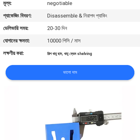
মূল্য:
negotiable
মান
প্যাকেজিং বিবরণ:
Disassemble & নিরাপদ প্যাকিং
নিয়ন্ত্রণ
ডেলিভারি সময়:
20-30 দিন
যোগানের ক্ষমতা:
10000 পিসি / মাস
যোগাযোগ
লক্ষণীয় করা:
,
শিল্প ধাতু ছাদ
ধাতু ফ্রেম shelving
করুন
ভালো দাম
উদ্ধৃতির
জন্য
আবেদন
সাইট
ম্যাপ