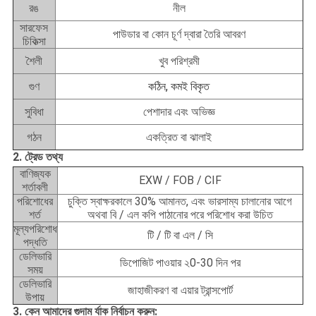
রঙ
নীল
সারফেস
পাউডার বা কোন চূর্ণ দ্বারা তৈরি আবরণ
চিকিত্সা
শৈলী
খুব পরিশ্রমী
গুণ
কঠিন, কমই বিকৃত
সুবিধা
পেশাদার এবং অভিজ্ঞ
গঠন
একত্রিত বা ঝালাই
2. ট্রেড তথ্য
বাণিজ্যক
EXW / FOB / CIF
শর্তাবলী
পরিশোধের
চুক্তি স্বাক্ষরকালে 30% আমানত, এবং ভারসাম্য চালানোর আগে
শর্ত
অথবা বি / এল কপি পাঠানোর পরে পরিশোধ করা উচিত
মূল্যপরিশোধ
টি / টি বা এল / সি
পদ্ধতি
ডেলিভারি
ডিপোজিট পাওয়ার ২0-30 দিন পর
সময়
ডেলিভারি
জাহাজীকরণ বা এয়ার ট্রান্সপোর্ট
উপায়
3. কেন আমাদের গুদাম র্যাক নির্বাচন করুন: