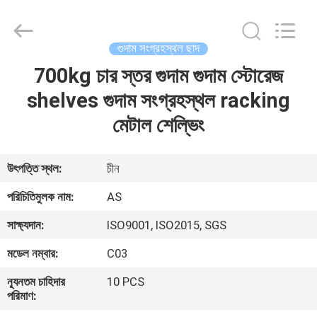
Guangzhou
Ansheng
Display
Shelves
Co.,Ltd.
গুদাম সংগ্রহস্থল ছাদ
All
Rights
Reserved.
700kg চার স্তর গুদাম গুদাম স্টোরেজ
বাড়ি
shelves গুদাম সংগ্রহস্থল racking
পণ্য
মেটাল শেল্ভিং
ভিডিও
উৎপত্তি স্থল:
চীন
পরিচিতিমুলক নাম:
AS
আমাদের
সাক্ষ্যদান:
ISO9001, ISO2015, SGS
সম্পর্কে
মডেল নম্বার:
C03
কারখানা
ন্যূনতম চাহিদার
10 PCS
পরিমাণ:
ভ্রমণ