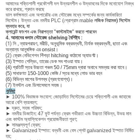
আমাদের শক্তিশালী প্রকৌশলী দল উন্নয়নশীল ও উদ্ভাবনের দিকে মনোযোগ নিবদ্ধ
করে রাখছে, প্রদান করছে
ভাল কর্মক্ষমতা এবং অপারেটর এবং স্টোরেজ মধ্যে সম্পর্কের জন্য কার্যকারিতা
সিস্টেম। উন্নত এবং নমনীয় PLC (প্রোগ্রাম mable
লজিক নিয়ামক) সিস্টেম
ব্যবহার করে, যা
ক্লায়েন্ট ফাংশন এবং নিরাপত্তা "কাস্টমাইজ" করতে পারবেন
গুদাম স্টোরেজ shelving
4. আমাদের
বৈশিষ্ট্য
:
(1) সি
, ন্যায়পরায়ণ, মরীচি, অনুভূমিক বক্রবন্ধনী, তির্যক বক্রবন্ধনী, ছাতা এবং
অন্যান্য আনুষঙ্গিক এর onsist।
(2)
ফ্রেম নেভিগেশন পিঁপড়া hitching কাঠামো অ্যাডপ্ট্ট।
(3) ইস্পাত শেল্ভিং, তারের ডেক সব পাওয়া যায়।
(4) প্রতিটি স্তর উচ্চতা পঞ্চম 50 / 75mm দ্বারা অবাধে সমন্বয় করা যাবে।
(5) সাধারণত 150-1000 কেজি / স্তর মধ্যে লোড ভার বহন
(6) বিভিন্ন মাপের উপলব্ধ (গ্রহণযোগ্য)।
(7)
ইনস্টল এবং ডিসাসেমলে সহজ।
সুবিধা:
► 100% বিভাজক সংযোগ: জোড়াদিত সিস্টেমের চেয়ে শক্তিশালী এবং জাহাজে
আরো বেশি ব্যয়বহুল;
► দ্রুত, সহজ পরিষদ;
► নমনীয় ডিজাইন: 47 ফুট পর্যন্ত ফ্রেম গভীরতা এবং উচ্চতা বিভিন্ন, উভয় মান
এবং কাস্টম অ্যাপ্লিকেশন প্রয়োজনীয়তা পূরণ;
► সামঞ্জস্যপূর্ণ ফ্রেম;
► Galvanized ইস্পাত: বন্ধনী এবং বেস প্লেট galvanized ইস্পাত নির্মিত
হয়;