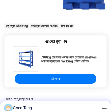
ধাতু ফ্রেম shelving
হার্ডওয়্যার স্টোরেজ racks
শিল্প ধাতু ছাদ
এর সেরা মূল্য পান
700kg চার স্তর গুদাম গুদাম স্টোরেজ shelves
গুদাম সংগ্রহস্থল racking মেটাল শেল্ভিং
চালিয়ে
গুদাম সংগ্রহস্থল ছাদ
Coco Tang
ঠান্ডা ঘূর্ণিত ইস্পাত গুদাম স্টোরেজ তাক সামঞ্জস্যযোগ্য স্তর