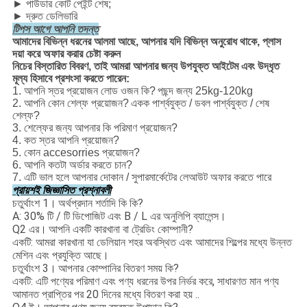
► পাউডার কোট পেইন্ট শেষ;
► দ্রুত ডেলিভারি
টিপস আগে আপনি তদন্ত
আমাদের বিভিন্ন ধরনের আলমা আছে, আপনার যদি বিভিন্ন অনুরোধ থাকে, প্লাস
দয়া করে অফার করার চেষ্টা করুন
নিচের বিস্তারিত বিবরণ, তাই আমরা আপনার জন্য উপযুক্ত আইটেম এবং উদ্ধৃত
মূল্য হিসাবে প্রশংসা করতে পারেন:
1. আপনি স্তর প্রয়োজন লোড ওজন কি?
পছন্দ জন্য 25kg-120kg
2. আপনি কোন শেল্ফ প্রয়োজন?
একক পার্শ্বযুক্ত / ডবল পার্শ্বযুক্ত / শেষ
শেল্ফ?
3. শেল্ফের জন্য আপনার কি পরিমাণ প্রয়োজন?
4. কত স্তর আপনি প্রয়োজন?
5. কোন accesorries প্রয়োজন?
6. আপনি কতটা অর্ডার করতে চান?
7. এটি ভাল হলে আপনার দোকান / সুপারমার্কেটের লেআউট অফার করতে পারে
প্রায়শই জিজ্ঞাসিত প্রশ্নাবলী
চতুর্থাংশ 1।
অর্থপ্রদান শর্তাদি কি কি?
A: 30% টি / টি ডিপোজিট এবং B / L এর অনুলিপি ব্যালেন্স।
Q2 এর।
আপনি একটি কারখানা বা ট্রেডিং কোম্পানী?
একটি: আমরা কারখানা যা ডেলিয়ান শহর অবস্থিত এবং আমাদের শিল্পের মধ্যে উন্নত
মেশিন এবং প্রযুক্তি আছে।
চতুর্থাংশ 3।
আপনার কোম্পানির বিতরণ সময় কি?
একটি: এটি পণ্যের পরিমাণ এবং পণ্য ধরনের উপর নির্ভর করে, সাধারণত মান পণ্য
আমানত প্রাপ্তির পর 20 দিনের মধ্যে বিতরণ করা হয় ..