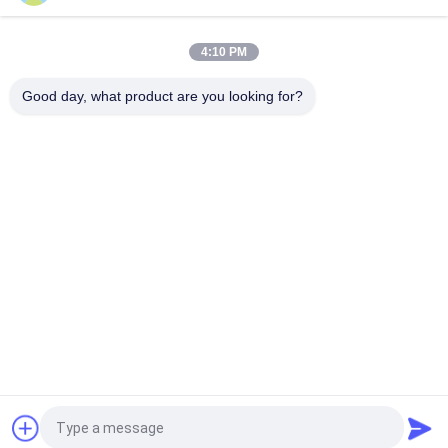
তাক সহ ISO9001 ISO2015 SGS গুদাম স্ট্যাকযোগ্য স্টোরেজ খাঁচা
4:10 PM
উচ্চ ক্ষমতার গুদাম স্টোরেজ তাক 2000*600*2000mm ছাঁচ স্টোরেজ র্যাক
Good day, what product are you looking for?
সব
দোকান তাক তাকান
সুপার মার্কেট প্রদর্শন
গুদাম সংগ্রহস্থল ছাদ
গহনার দোকান শোকেস
ক্রীড়া প্রদর্শন রাক
পোশাক প্রদর্শন রাক
ফার্মেসী প্রদর্শন তাক
প্রসাধনী প্রদর্শন তাক
উদ্ধৃতির জন্য আবেদন