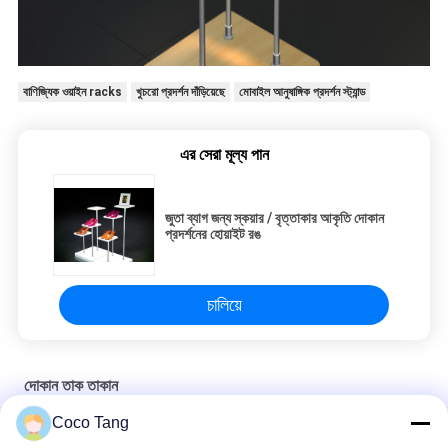
বাণিজ্যিক ওয়াইন racks
খুচরো প্রদর্শন দাঁড়িয়েছে
মোবাইল আনুষাঙ্গিক প্রদর্শন স্ট্যান্ড
এর সেরা মূল্য পান
জুতা ব্যাগ জন্য স্কয়ার / বৃত্তাকার আকৃতি দোকান
প্রদর্শনের হোয়াইট রঙ
চালিয়ে
দোকান তাক তাকান
Coco Tang
এমডিএফ গ্রে টি কফি শপ ডিসপ্লে শেলভিং সুপার মার্কেট শেল্ফ র্যাক