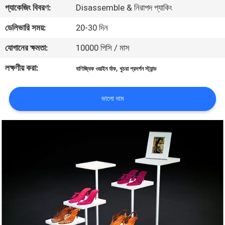
প্যাকেজিং বিবরণ:
Disassemble & নিরাপদ প্যাকিং
মান
ডেলিভারি সময়:
20-30 দিন
নিয়ন্ত্রণ
যোগানের ক্ষমতা:
10000 পিসি / মাস
লক্ষণীয় করা:
,
বাণিজ্যিক ওয়াইন র্যাক
খুচরা প্রদর্শন স্ট্যান্ড
যোগাযোগ
করুন
ভালো দাম
উদ্ধৃতির
জন্য
আবেদন
সাইট
ম্যাপ