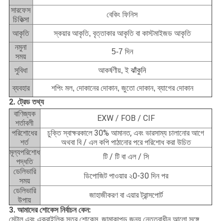
সারফেস
বেকিং ফিনিস
চিকিত্সা
আকৃতি
স্কয়ার আকৃতি, বৃত্তাকার আকৃতি বা কাস্টমাইজড আকৃতি
নমুনা
5-7 দিন
সময়
ঝাঁকুনি
সুবিধা
আকর্ষণীয়, ই
ব্যবহার
শপিং মল, দোকানের দোকান, জুতো দোকান, ব্যাগের দোকান
2. ট্রেড তথ্য
বাণিজ্যক
EXW / FOB / CIF
শর্তাবলী
পরিশোধের
চুক্তি স্বাক্ষরকালে 30% আমানত, এবং ভারসাম্য চালানোর আগে
শর্ত
অথবা বি / এল কপি পাঠানোর পরে পরিশোধ করা উচিত
মূল্যপরিশোধ
টি / টি বা এল / সি
পদ্ধতি
ডেলিভারি
ডিপোজিট পাওয়ার ২0-30 দিন পর
সময়
ডেলিভারি
জাহাজীকরণ বা এয়ার ট্রান্সপোর্ট
উপায়
3. আমাদের শোকেস নির্বাচন কেন:
মেটাল এবং এক্রাইলিক স্তর শোকেস, জামাকাপড় জন্য নেতৃত্বাধীন আলো সঙ্গে