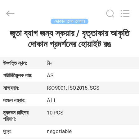
Guangzhou
Ansheng
Display
Shelves
Co.,Ltd.
দোকান তাক তাকান
All
Rights
Reserved.
জুতা ব্যাগ জন্য স্কয়ার / বৃত্তাকার আকৃতি
বাড়ি
দোকান প্রদর্শনের হোয়াইট রঙ
পণ্য
উৎপত্তি স্থল:
চীন
ভিডিও
পরিচিতিমুলক নাম:
AS
সাক্ষ্যদান:
ISO9001, ISO2015, SGS
আমাদের
মডেল নম্বার:
A11
সম্পর্কে
ন্যূনতম চাহিদার
10 PCS
পরিমাণ:
কারখানা
মূল্য:
negotiable
ভ্রমণ