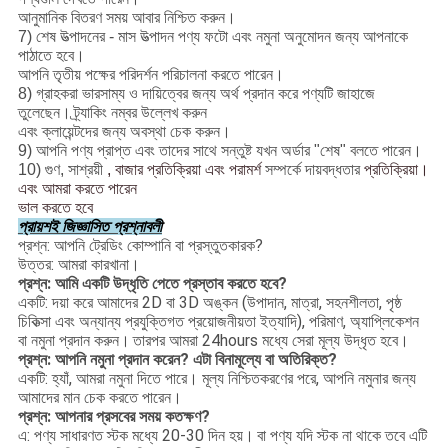
আনুমানিক বিতরণ সময় আবার নিশ্চিত করুন।
7) শেষ উত্পাদনের - মাস উত্পাদন পণ্য ফটো এবং নমুনা অনুমোদন জন্য আপনাকে
পাঠাতে হবে।
আপনি তৃতীয় পক্ষের পরিদর্শন পরিচালনা করতে পারেন।
8) গ্রাহকরা ভারসাম্য ও দায়িত্বের জন্য অর্থ প্রদান করে পণ্যটি জাহাজে
তুলেছেন।
ট্র্যাকিং নম্বর উল্লেখ করুন
এবং ক্লায়েন্টদের জন্য অবস্থা চেক করুন।
9) আপনি পণ্য প্রাপ্ত এবং তাদের সাথে সন্তুষ্ট যখন অর্ডার "শেষ" বলতে পারেন।
10) গুণ, সাশ্রয়ী
, বাজার প্রতিক্রিয়া এবং পরামর্শ
সম্পর্কে দায়বদ্ধতার
প্রতিক্রিয়া।
এবং আমরা করতে পারেন
ভাল করতে হবে
প্রায়শই জিজ্ঞাসিত প্রশ্নাবলী
প্রশ্ন: আপনি ট্রেডিং কোম্পানি বা প্রস্তুতকারক?
উত্তর: আমরা কারখানা।
প্রশ্ন: আমি একটি উদ্ধৃতি পেতে প্রস্তাব করতে হবে?
একটি: দয়া করে আমাদের 2D বা 3D অঙ্কন (উপাদান, মাত্রা, সহনশীলতা, পৃষ্ঠ
চিকিত্সা এবং অন্যান্য প্রযুক্তিগত প্রয়োজনীয়তা ইত্যাদি), পরিমাণ, অ্যাপ্লিকেশন
বা নমুনা প্রদান করুন।
তারপর আমরা 24hours মধ্যে সেরা মূল্য উদ্ধৃত হবে।
প্রশ্ন: আপনি নমুনা প্রদান করেন?
এটা বিনামূল্যে বা অতিরিক্ত?
একটি: হ্যাঁ, আমরা নমুনা দিতে পারে। মূল্য নিশ্চিতকরণের পরে, আপনি নমুনার জন্য
আমাদের মান চেক করতে পারেন।
প্রশ্ন: আপনার প্রসবের সময় কতক্ষণ?
এ: পণ্য সাধারণত স্টক মধ্যে 20-30 দিন হয়।
বা পণ্য যদি স্টক না থাকে তবে এটি