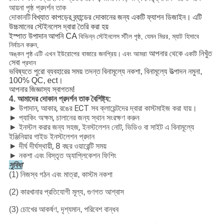
আয়না পৃষ্ঠ প্রদর্শন তাক
দোকানটি
বিখ্যাত কাপড়ের ব্র্যান্ডের দোকানের জন্য একটি ফ্যাশন ডিজাইন।
এটি
উচ্চমানের স্টেইনলেস দ্বারা তৈরি করা হয়
ইস্পাত উপাদান
আপনি CA
বিভিন্ন স্টেইনলেস স্টীল পৃষ্ঠ, যেমন মিরর, ম্যাট হিসাবে
নির্বাচন করুন,
আপনার থেকে
নিখুঁত
অঙ্কন পৃষ্ঠ
এটি এখন ইউরোপের বাজারে জনপ্রিয়।
এবং আমরা
একটি
সেবা
প্রদান
ভবিষ্যতে পুরো ব্যবহারের সময় তদন্ত
বিনামূল্যে নকশা, বিনামূল্যে উত্পাদন নমুনা,
100% QC, ect।
আপনার জিজ্ঞাস্য স্বাগতম!
4. আমাদের দোকান প্রদর্শন তাক বৈশিষ্ট্য:
► উপাদান, আকার, রঙের ECT সব ক্লায়েন্টদের দ্বারা কাস্টমাইজ করা যায়।
► প্যাকিং অক্ষম, চালানের জন্য স্থান সংরক্ষণ করুন
► ইনস্টল করার জন্য সহজ, ইনস্টলেশন নোট, ভিডিও বা সাইট এ বিনামূল্যে
ইঞ্জিনিয়ার গাইড ইনস্টলেশন প্রদান
► দীর্ঘ দীর্ঘস্থায়ী, 8 বছর ওয়ারেন্টি সময়
► নকশা এবং বিস্তৃত অ্যাপ্লিকেশন ফিশিং
সুবিধা
(1) নিজস্ব গঠন এবং মাত্রা, কাস্টম নকশা
(2) কারখানার প্রতিযোগী মূল্য, গুণগত আশ্বাস
(3) চোখের আকর্ষণ, দৃশ্যমান, পরিবেশ বান্ধব