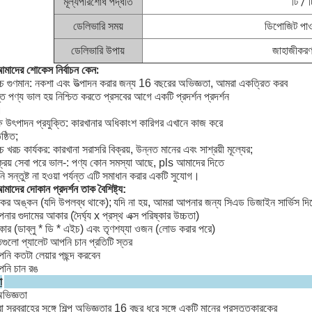
মূল্যপরিশোধ পদ্ধতি
টি / 
ডেলিভারি সময়
ডিপোজিট পাও
ডেলিভারি উপায়
জাহাজীকরণ ব
মাদের শোকেস নির্বাচন কেন:
্চ গুণমান: নকশা এবং উত্পাদন করার জন্য 16 বছরের অভিজ্ঞতা, আমরা একত্রিত করব
ত পণ্য ভাল হয় নিশ্চিত করতে প্রসবের আগে একটি প্রদর্শন প্রদর্শন
।
্ষ উৎপাদন প্রযুক্তি: কারখানার অধিকাংশ কারিগর এখানে কাজ করে
ষ্ঠিত;
্চ খরচ কার্যকর: কারখানা সরাসরি বিক্রয়, উন্নত মানের এবং সাশ্রয়ী মূল্যের;
ক্রয় সেবা পরে ভাল-: পণ্য কোন সমস্যা আছে, pls আমাদের দিতে
 সন্তুষ্ট না হওয়া পর্যন্ত এটি সমাধান করার একটি সুযোগ।
মাদের দোকান প্রদর্শন তাক বৈশিষ্ট্য:
যাকের অঙ্কন (যদি উপলব্ধ থাকে);
যদি না হয়, আমরা আপনার জন্য সিএড ডিজাইন সার্ভিস দি
নার গুদামের আকার (দৈর্ঘ্য x প্রস্থ এক্স পরিষ্কার উচ্চতা)
ার (ডাব্লু * ডি * এইচ) এবং তৃণশয্যা ওজন (লোড করার পরে)
গুলো প্যালেট আপনি চান প্রতিটি স্তর
নি কতটা লেয়ার পছন্দ করবেন
পনি চান রঙ
া
ভিজ্ঞতা
 সরবরাহের সঙ্গে শিল্প অভিজ্ঞতার 16 বছর ধরে সঙ্গে একটি মানের প্রস্তুতকারকের