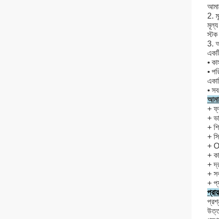
আমাদ
2. মূ
মূল্
স্টক
3. আ
একটি
•
কা
•
পর
একা
•
সব
আমা
+ ফ্
+ ভা
+ শি
+ সি
+ O
+ কা
+ দ্
+ সব
+ প্
প্রা
প্রশ
উত্