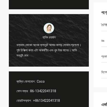
পণ্
বৈশিষ্
মার্কো গ্যাললেটি
রঙ
আপনি সবসময় আমার জন্য একটি ভাল কাজ করেছেন! ক্রিসমাস
আপনার রাক জন্য ধন্যবা
দোকান উইন্ডো প্রদর্শন আলমা আছে এসেছে। ইনস্টল করার
দেখায়। এবং আমি ক্রীড়া পণ্য জন্য একটি শোরুম করার
পরে, আমরা আপনাকে ছবি পাঠাবো। অনেক ধন্যবাদ.
প্রক
বিশে
ব্যক্তি যোগাযোগ :
Coco
ফোন নম্বর :
86-13422041318
হোয়াটসঅ্যাপ :
+8613422041318
একটি