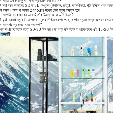
্ন: আমি একটি উদ্ধৃতি পেতে প্রস্তাব করতে হবে?
: দয়া করে আমাদের 2D বা 3D অঙ্কন (উপাদান, মাত্রা, সহনশীলতা, পৃষ্ঠ চিকিত্সা এবং অন্যান
ান করুন।
তারপর আমরা 24hours মধ্যে সেরা মূল্য উদ্ধৃত হবে।
্ন: আপনি নমুনা প্রদান করেন?
এটা বিনামূল্যে বা অতিরিক্ত?
: হ্যাঁ, আমরা নমুনা দিতে পারে। মূল্য নিশ্চিতকরণের পরে, আপনি নমুনার জন্য আমাদের মা
্ন: আপনার প্রসবের সময় কতক্ষণ?
ণ্য সাধারণত স্টক মধ্যে 20-30 দিন হয়।
বা পণ্য যদি স্টক না থাকে তবে এটি 15-20 দিন
প্রদর্শনী