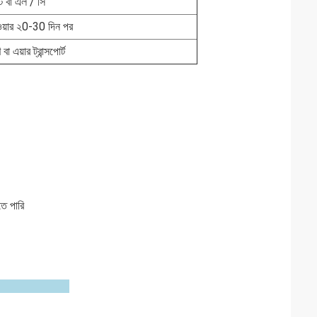
টি বা এল / সি
য়ার ২0-30 দিন পর
া এয়ার ট্রান্সপোর্ট
তে পারি