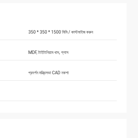
350 * 350 * 1500 মিমি / কাস্টমাইজ করুন
ান
MDF, টাইটানিয়াম খাদ, গ্লাস
খুব উচ্চ মানের। আমি
প্রদর্শন মন্ত্রিসভা CAD নকশা