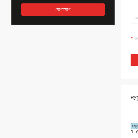
যোগাযোগ
পণ্য
বিস্
1. ব