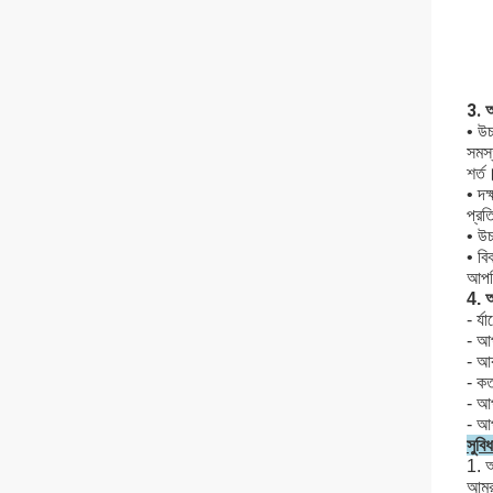
3. আ
• উচ
সমস্
শর্ত
• দক
প্রতি
• উচ
• বি
আপনি
4. আ
- র্
- আপ
- আক
- কত
- আপ
- আ
সুবিধ
1. অ
আমরা