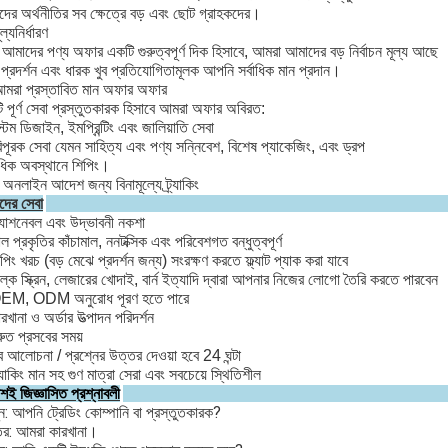
ের অর্থনীতির সব ক্ষেত্রে বড় এবং ছোট গ্রাহকদের।
ল্যনির্ধারণ
য আমাদের পণ্য অফার একটি গুরুত্বপূর্ণ দিক হিসাবে, আমরা আমাদের বড় নির্বাচন মূল্য আছে
 প্রদর্শন এবং ধারক খুব প্রতিযোগিতামূলক আপনি সর্বাধিক মান প্রদান।
মরা প্রস্তাবিত মান অফার অফার
 পূর্ণ সেবা প্রস্তুতকারক হিসাবে আমরা অফার অবিরত:
স্টম ডিজাইন, ইমপ্রিন্টিং এবং জালিয়াতি সেবা
িপূরক সেবা যেমন সাহিত্য এবং পণ্য সন্নিবেশ, বিশেষ প্যাকেজিং, এবং ড্রপ
ধিক অবস্থানে শিপিং।
 অনলাইন আদেশ জন্য বিনামূল্যে ট্র্যাকিং
দের সেবা
যাশনেবল এবং উদ্ভাবনী নকশা
ল প্রকৃতির কাঁচামাল, ননটক্সিক এবং পরিবেশগত বন্ধুত্বপূর্ণ
পিং খরচ (বড় মেঝে প্রদর্শন জন্য) সংরক্ষণ করতে ফ্ল্যাট প্যাক করা যাবে
ল্ক স্ক্রিন, লেজারের খোদাই, বার্ন ইত্যাদি দ্বারা আপনার নিজের লোগো তৈরি করতে পারবেন
EM, ODM অনুরোধ পূরণ হতে পারে
রখানা ও অর্ডার উত্পাদন পরিদর্শন
রুত প্রসবের সময়
 আলোচনা / প্রশ্নের উত্তর দেওয়া হবে 24 ঘন্টা
যাকিং মান সহ গুণ মাত্রা সেরা এবং সবচেয়ে স্থিতিশীল
য়শই জিজ্ঞাসিত প্রশ্নাবলী
্ন: আপনি ট্রেডিং কোম্পানি বা প্রস্তুতকারক?
তর: আমরা কারখানা।