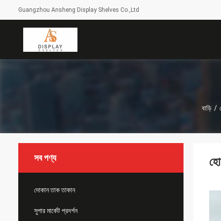
Guangzhou Ansheng Display Shelves Co.,Ltd
বাড়ি
/
সব পণ্য
হোম
দোকান তাক তাকান
সুপার মার্কেট প্রদর্শন