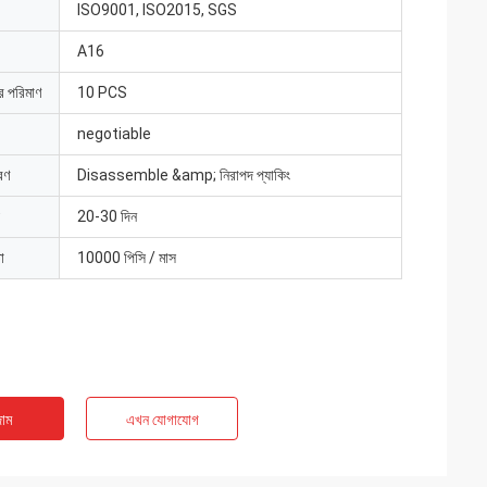
ISO9001, ISO2015, SGS
A16
ার পরিমাণ
10 PCS
negotiable
রণ
Disassemble &amp; নিরাপদ প্যাকিং
20-30 দিন
া
10000 পিসি / মাস
াম
এখন যোগাযোগ