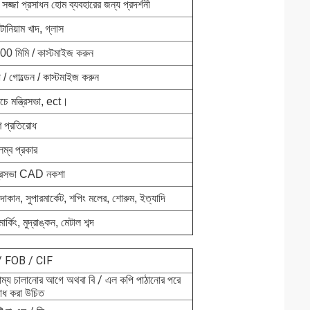
 সজ্জা প্রসাধন হোম ব্যবহারের জন্য প্রদর্শনী
নিয়াম খাদ, গ্লাস
 মিমি / কাস্টমাইজ করুন
 / গোল্ডেন / কাস্টমাইজ করুন
চে মন্ত্রিসভা, ect।
ষণ প্রতিরোধ
লম্ব প্রকার
ন্ত্রিসভা CAD নকশা
োকান, সুপারমার্কেট, শপিং মলের, শোরুম, ইত্যাদি
 মার্কিং, মুদ্রাঙ্কন, মেটাল শব্দ
 FOB / CIF
াম্য চালানোর আগে অথবা বি / এল কপি পাঠানোর পরে
োধ করা উচিত