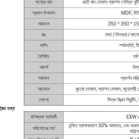
পণ্যের নাম
ছোট খাদ দোকান প্রদর্শন শেল্ভিং বুটি
প্রধান উপাদান
MDF, টাইটা
আয়তন
350 * 350 * 1500
রঙ
সাদা / সিলভার / কালো
পার্টস
স্পটলাইট, নী
বৈশিষ্ট্য
ঘর্
আদর্শ
উল্
সমাধান
প্রদর্শন ম
আবেদন
খুচরো দোকান, ফ্যাশন দোকান, জুয়েলারী দ
লোগো
সিল্ক স্ক্রিন প্রিন্টিং,
্রেড তথ্য
বাণিজ্যক শর্তাবলী
EXW /
চুক্তি স্বাক্ষরকালে 30% আমানত, এবং ভারস
পরিশোধের শর্ত
পরিশ